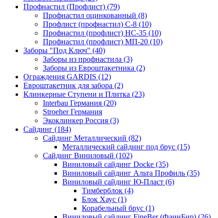
Профнастил (Профлист) (79)
Профнастил оцинкованный (8)
Профлист (профнастил) С-8 (10)
Профнастил (профлист) НС-35 (10)
Профнастил (профлист) МП-20 (10)
Заборы "Под Ключ" (40)
Заборы из профнастила (3)
Заборы из Евроштакетника (2)
Ограждения GARDIS (12)
Евроштакетник для забора (2)
Клинкерные Ступени и Плитка (23)
Interbau Германия (20)
Stroeher Германия
Экоклинкер Россия (3)
Сайдинг (184)
Сайдинг Металлический (82)
Металлический сайдинг под брус (15)
Сайдинг Виниловый (102)
Виниловый сайдинг Docke (35)
Виниловый сайдинг Альта Профиль (35)
Виниловый сайдинг Ю-Пласт (6)
Тимберблок (4)
Блок Хаус (1)
Корабельный брус (1)
Виниловый сайдинг FineBer (ФаинБир) (26)