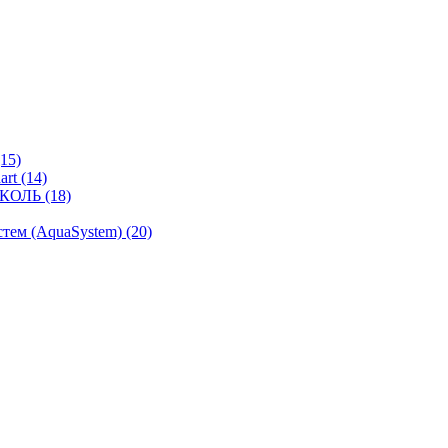
15)
rt (14)
КОЛЬ (18)
ем (AquaSystem) (20)