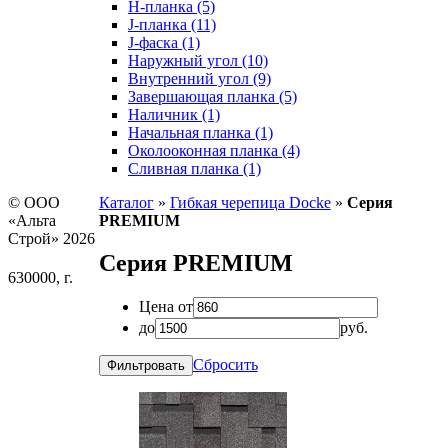
H-планка (5)
J-планка (11)
J-фаска (1)
Наружный угол (10)
Внутренний угол (9)
Завершающая планка (5)
Наличник (1)
Начальная планка (1)
Околооконная планка (4)
Сливная планка (1)
© ООО
Каталог
»
Гибкая черепица Docke
»
Серия
«Альта
PREMIUM
Строй» 2026
Серия PREMIUM
630000, г.
Цена от
до
руб.
Сбросить