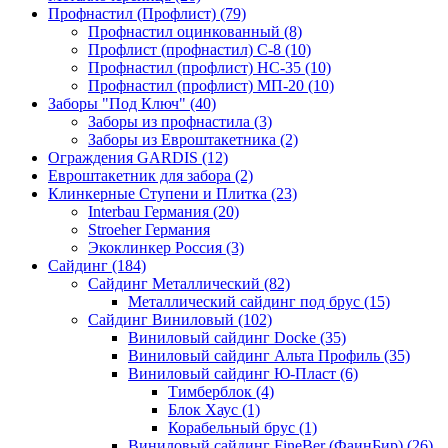
Профнастил (Профлист) (79)
Профнастил оцинкованный (8)
Профлист (профнастил) С-8 (10)
Профнастил (профлист) НС-35 (10)
Профнастил (профлист) МП-20 (10)
Заборы "Под Ключ" (40)
Заборы из профнастила (3)
Заборы из Евроштакетника (2)
Ограждения GARDIS (12)
Евроштакетник для забора (2)
Клинкерные Ступени и Плитка (23)
Interbau Германия (20)
Stroeher Германия
Экоклинкер Россия (3)
Сайдинг (184)
Сайдинг Металлический (82)
Металлический сайдинг под брус (15)
Сайдинг Виниловый (102)
Виниловый сайдинг Docke (35)
Виниловый сайдинг Альта Профиль (35)
Виниловый сайдинг Ю-Пласт (6)
Тимберблок (4)
Блок Хаус (1)
Корабельный брус (1)
Виниловый сайдинг FineBer (ФаинБир) (26)