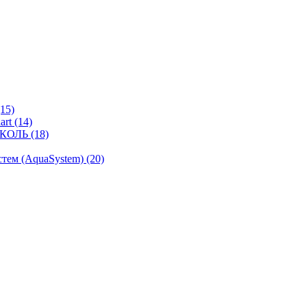
15)
rt (14)
КОЛЬ (18)
ем (AquaSystem) (20)