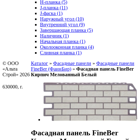
H-планка (5)
J-планка (11)
J-фаска (1)
Наружный угол (10)
Внутренний угол (9)
Завершающая планка (5)
Наличник (1)
Начальная планка (1)
Околооконная планка (4)
Сливная планка (1)
© ООО
Каталог
»
Фасадные панели
»
Фасадные панели
«Альта
FineBer (ФаинБир)
»
Фасадная панель FineBer
Строй» 2026
Кирпич Мелованный Белый
630000, г.
Фасадная панель FineBer