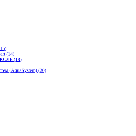
15)
rt (14)
КОЛЬ (18)
ем (AquaSystem) (20)