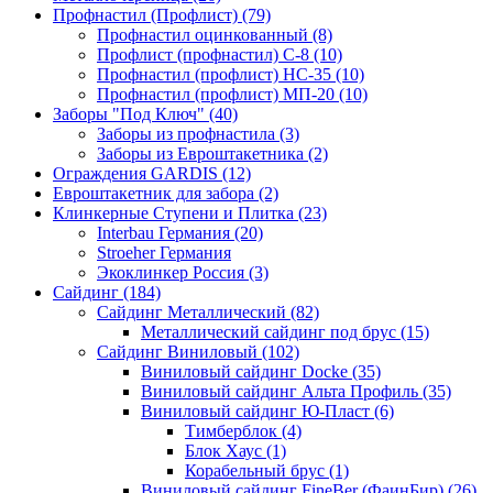
Профнастил (Профлист) (79)
Профнастил оцинкованный (8)
Профлист (профнастил) С-8 (10)
Профнастил (профлист) НС-35 (10)
Профнастил (профлист) МП-20 (10)
Заборы "Под Ключ" (40)
Заборы из профнастила (3)
Заборы из Евроштакетника (2)
Ограждения GARDIS (12)
Евроштакетник для забора (2)
Клинкерные Ступени и Плитка (23)
Interbau Германия (20)
Stroeher Германия
Экоклинкер Россия (3)
Сайдинг (184)
Сайдинг Металлический (82)
Металлический сайдинг под брус (15)
Сайдинг Виниловый (102)
Виниловый сайдинг Docke (35)
Виниловый сайдинг Альта Профиль (35)
Виниловый сайдинг Ю-Пласт (6)
Тимберблок (4)
Блок Хаус (1)
Корабельный брус (1)
Виниловый сайдинг FineBer (ФаинБир) (26)