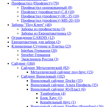
Профнастил (Профлист) (79)
Профнастил оцинкованный (8)
Профлист (профнастил) С-8 (10)
Профнастил (профлист) НС-35 (10)
Профнастил (профлист) МП-20 (10)
Заборы "Под Ключ" (40)
Заборы из профнастила (3)
Заборы из Евроштакетника (2)
Ограждения GARDIS (12)
Евроштакетник для забора (2)
Клинкерные Ступени и Плитка (23)
Interbau Германия (20)
Stroeher Германия
Экоклинкер Россия (3)
Сайдинг (184)
Сайдинг Металлический (82)
Металлический сайдинг под брус (15)
Сайдинг Виниловый (102)
Виниловый сайдинг Docke (35)
Виниловый сайдинг Альта Профиль (35)
Виниловый сайдинг Ю-Пласт (6)
Тимберблок (4)
Блок Хаус (1)
Корабельный брус (1)
Виниловый сайдинг FineBer (ФаинБир) (26)