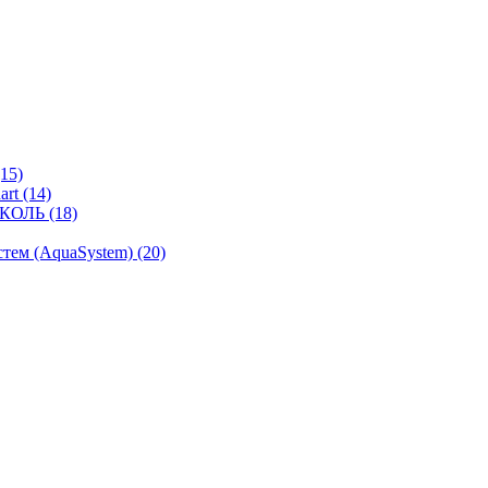
15)
rt (14)
КОЛЬ (18)
ем (AquaSystem) (20)