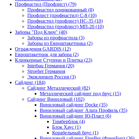
Профнастил (Профлист) (79)
Профнастил оцинкованный (8)
Профлист (профнастил) С-8 (10)
Профнастил (профлист) НС-35 (10)
Профнастил (профлист) МП-20 (10)
Заборы "Под Ключ" (40)
Заборы из профнастила (3)
Заборы из Евроштакетника (2)
Ограждения GARDIS (12)
Евроштакетник для забора (2)
Клинкерные Ступени и Плитка (23)
Interbau Германия (20)
Stroeher Германия
Экоклинкер Россия (3)
Сайдинг (184)
Сайдинг Металлический (82)
Металлический сайдинг под брус (15)
Сайдинг Виниловый (102)
Виниловый сайдинг Docke (35)
Виниловый сайдинг Альта Профиль (35)
Виниловый сайдинг Ю-Пласт (6)
Тимберблок (4)
Блок Хаус (1)
Корабельный брус (1)
Виниловый сайдинг FineBer (ФаинБир) (26)