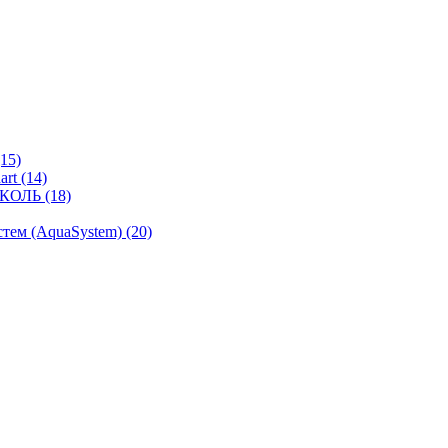
15)
rt (14)
КОЛЬ (18)
ем (AquaSystem) (20)