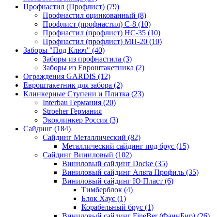
Профнастил (Профлист) (79)
Профнастил оцинкованный (8)
Профлист (профнастил) С-8 (10)
Профнастил (профлист) НС-35 (10)
Профнастил (профлист) МП-20 (10)
Заборы "Под Ключ" (40)
Заборы из профнастила (3)
Заборы из Евроштакетника (2)
Ограждения GARDIS (12)
Евроштакетник для забора (2)
Клинкерные Ступени и Плитка (23)
Interbau Германия (20)
Stroeher Германия
Экоклинкер Россия (3)
Сайдинг (184)
Сайдинг Металлический (82)
Металлический сайдинг под брус (15)
Сайдинг Виниловый (102)
Виниловый сайдинг Docke (35)
Виниловый сайдинг Альта Профиль (35)
Виниловый сайдинг Ю-Пласт (6)
Тимберблок (4)
Блок Хаус (1)
Корабельный брус (1)
Виниловый сайдинг FineBer (ФаинБир) (26)