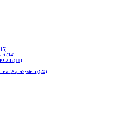
15)
rt (14)
КОЛЬ (18)
ем (AquaSystem) (20)